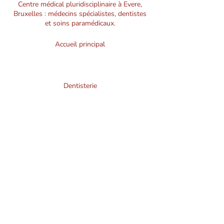
Centre médical pluridisciplinaire à Evere,
Bruxelles : médecins spécialistes, dentistes
et soins paramédicaux.
Accueil principal
02 726 92 00
Dentisterie
02 726 93 00
Nos collaborateurs sont au
service de votre santé
Le
Centre médical du Tilleul
est une
structure pluridisciplinaire
située à
Bruxelles
, dans la commune d’
Evere
.