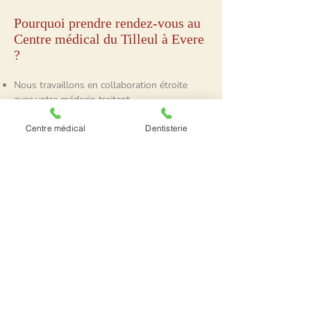
Pourquoi prendre rendez-vous au
Centre médical du Tilleul à Evere
?
Nous travaillons en collaboration étroite
avec votre médecin traitant.
Nous réunissons de nombreuses
spécialisations médicales en un seul lieu
Centre médical
Dentisterie
pour simplifier votre parcours de soins.
Nos praticiens sont qualifiés, spécialisés et à
l’écoute de vos besoins.
PRENDRE RDV
Les consultations avec nos