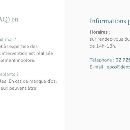
FAQ) en
Informations 
Horaires
:
sur rendez-vous du
it mal ?
de 14h-18h.
 à l’expertise des
l’intervention est réalisée
Téléphone :
02 72
alement indolore.
E-mail :
eocc@dent
mplants ?
bles. En cas de manque d’os,
seux peuvent être