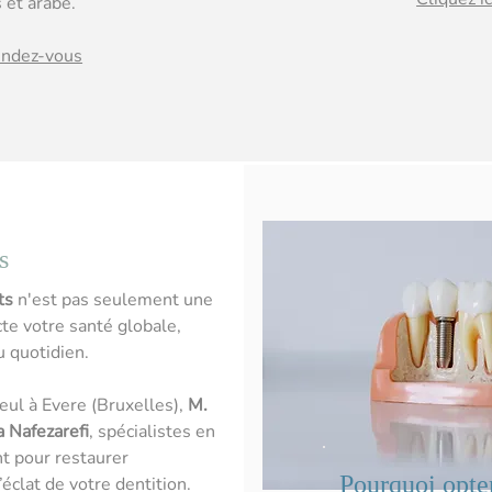
s et arabe.
rendez-vous
s
ts
n'est pas seulement une
cte votre santé globale,
u quotidien.
eul à Evere (Bruxelles),
M.
 Nafezarefi
, spécialistes en
t pour restaurer
Pourquoi opte
’éclat de votre dentition.