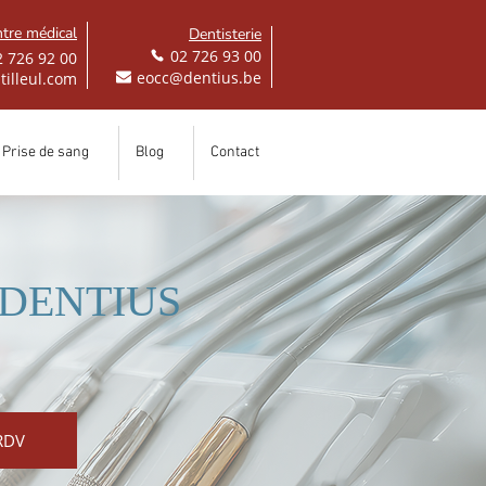
tre médical
Dentisterie
02 726 93 00
2 726 92 00
eocc@dentius.be
tilleul.com
Prise de sang
Blog
Contact
ue DENTIUS
RDV