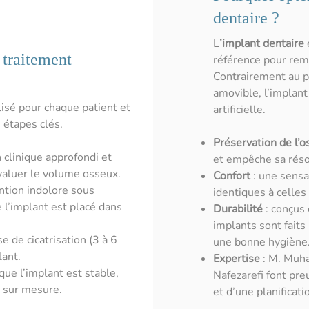
dentaire ?
L
’implant dentaire
 traitement
référence pour re
Contrairement au po
amovible, l’implan
isé pour chaque patient et
artificielle.
 étapes clés.
Préservation de l’o
clinique approfondi et
et empêche sa réso
aluer le volume osseux.
Confort
: une sensa
ention indolore sous
identiques à celles
e l’implant est placé dans
Durabilité
: conçus 
implants sont faits
e de cicatrisation (3 à 6
une bonne hygiène
lant.
Expertise
: M. Muha
 que l’implant est stable,
Nafezarefi font pre
e sur mesure.
et d’une planificat