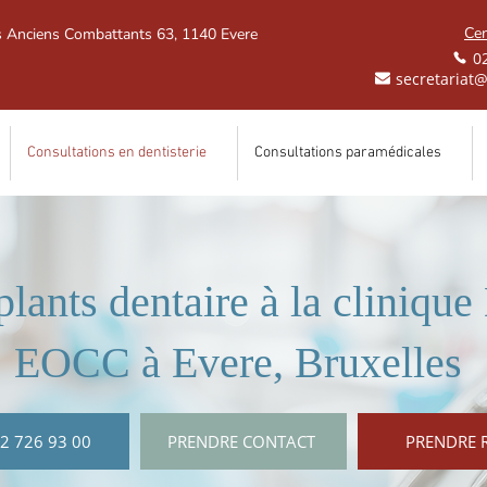
Cen
s Anciens Combattants 63, 1140 Evere
0
secretariat@
Consultations en dentisterie
Consultations paramédicales
plants dentaire à la cliniq
EOCC à Evere, Bruxelles
2 726 93 00
PRENDRE CONTACT
PRENDRE 