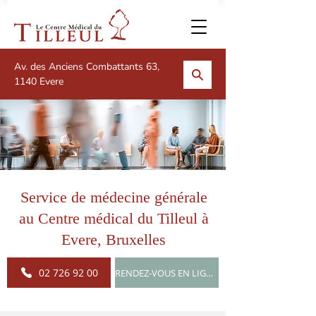
Av. des Anciens Combattants 63,
1140 Evere
Service de médecine générale
au Centre médical du Tilleul à
Evere, Bruxelles
02 726 92 00
RENDEZ-VOUS EN LIGNE