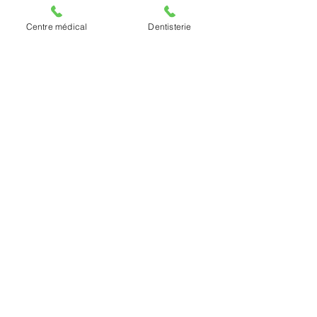
vos consultations. Prenez rendez-
Centre médical
Dentisterie
vous !
02 726 92 00
RENDEZ-VOUS EN LIGNE
NOUS CONTACTER
Av. des Anciens Combattants 63
1140 Evere
TVA BE0447234534