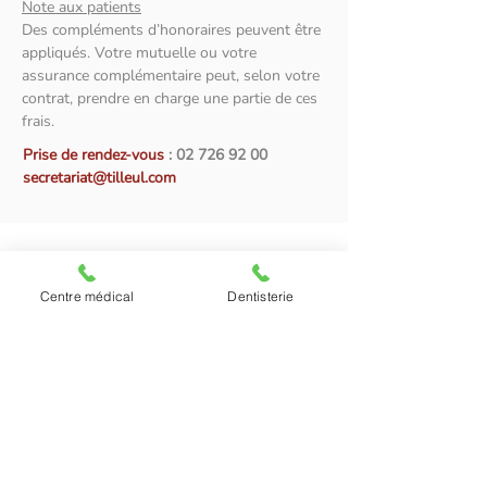
Note aux patients
Des compléments d’honoraires peuvent être
appliqués. Votre mutuelle ou votre
assurance complémentaire peut, selon votre
contrat, prendre en charge une partie de ces
frais.
Prise de rendez-vous
:
02 726 92 00
secretariat@tilleul.com
Centre médical
Dentisterie
Pour prendre rendez-vous avec le
Docteur Mehdi Bsilat, urologue
au Centre médical Le Tilleul,
contactez notre secrétariat.
02 726 92 00