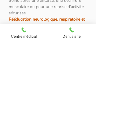
Soins après une entorse, une déchirure
musculaire ou pour une reprise d’activité
sécurisée.
Rééducation neurologique, respiratoire et
cardio-vasculaire et lymphatique
Centre médical
Dentisterie
Informations pratiques
Les séances de kinésithérapie se font
exclusivement
sur rendez-vous
au
02 726
92 00
.
secretariat@tilleul.com
Pensez à vous munir de votre
prescription
médicale
lors de votre première visite pour
bénéficier du remboursement de votre
mutuelle.